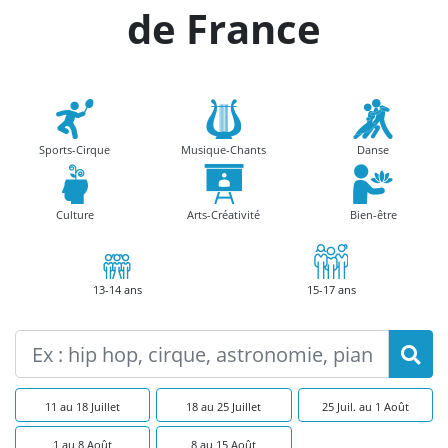
de France
Sports-Cirque
Musique-Chants
Danse
Culture
Arts-Créativité
Bien-être
13-14 ans
15-17 ans
11 au 18 Juillet
18 au 25 Juillet
25 Juil. au 1 Août
1 au 8 Août
8 au 15 Août