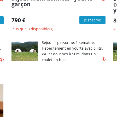
garçon
c
y
790 €
8
Je réserve
Plus que 3 disponible(s)
Pl
Séjour 1 personne, 1 semaine.
Hébergement en yourte avec 6 lits.
.
WC et douches à 50m, dans un
chalet en bois.