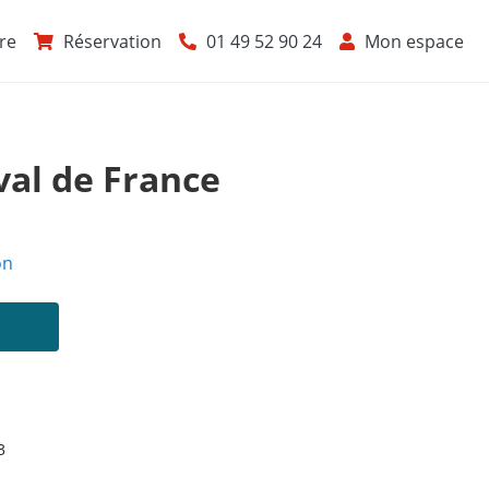
re
Réservation
01 49 52 90 24
Mon espace
ival de France
on
s
3