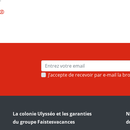
J’accepte de recevoir par e-mail la br
La colonie Ulysséo et les garanties
N
du groupe Faistesvacances
d