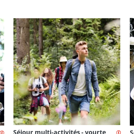
Séjour multi-activités - yourte
S