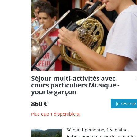
Séjour multi-activités avec
cours particuliers Musique -
yourte garçon
860 €
Je réserve
Plus que 1 disponible(s)
Séjour 1 personne, 1 semaine.
Hébergement en yourte avec 6 lits