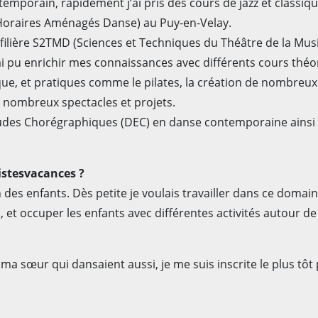
temporain, rapidement j’ai pris des cours de jazz et classiqu
à Horaires Aménagés Danse) au Puy-en-Velay.
n filière S2TMD (Sciences et Techniques du Théâtre de la Mus
 pu enrichir mes connaissances avec différents cours théor
que, et pratiques comme le pilates, la création de nombreux 
e nombreux spectacles et projets.
tudes Chorégraphiques (DEC) en danse contemporaine ainsi
istesvacances ?
on des enfants. Dès petite je voulais travailler dans ce doma
et occuper les enfants avec différentes activités autour de
sœur qui dansaient aussi, je me suis inscrite le plus tôt po