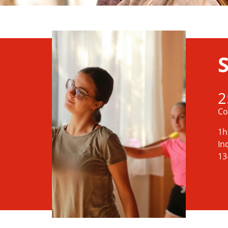
2
Co
1h
In
13