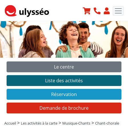
Le centre
Précédent
Suiv
Liste des activités
Réservation
Demande de brochure
>
>
>
Accueil
Les activités à la carte
Musique-Chants
Chant-chorale