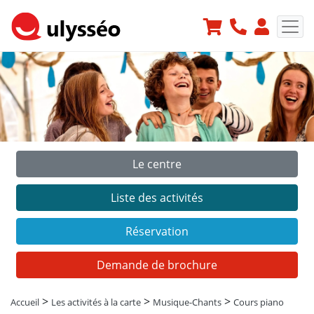
Le centre
Précédent
Suiv
Liste des activités
Réservation
Demande de brochure
>
>
>
Accueil
Les activités à la carte
Musique-Chants
Cours piano